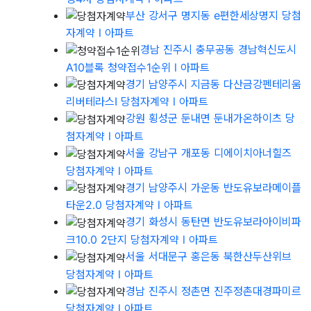
부산 강서구 명지동 e편한세상명지 당첨
자계약
l 아파트
경남 진주시 충무공동 경남혁신도시
A10블록 청약접수1순위
l 아파트
경기 남양주시 지금동 다산금강펜테리움
리버테라스I 당첨자계약
l 아파트
강원 횡성군 둔내면 둔내가온하이츠 당
첨자계약
l 아파트
서울 강남구 개포동 디에이치아너힐즈
당첨자계약
l 아파트
경기 남양주시 가운동 반도유보라메이플
타운2.0 당첨자계약
l 아파트
경기 화성시 동탄면 반도유보라아이비파
크10.0 2단지 당첨자계약
l 아파트
서울 서대문구 홍은동 북한산두산위브
당첨자계약
l 아파트
경남 진주시 정촌면 진주정촌대경파미르
당첨자계약
l 아파트