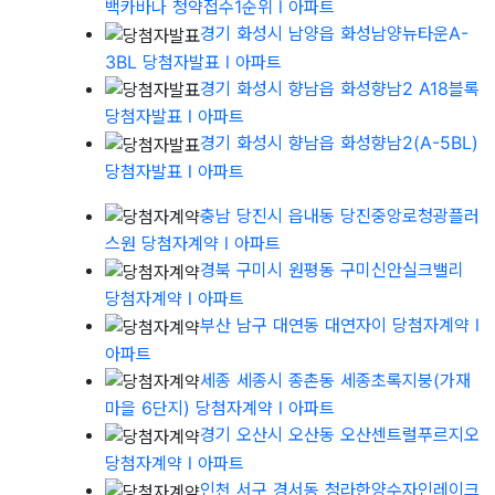
백카바나 청약접수1순위
l 아파트
경기 화성시 남양읍 화성남양뉴타운A-
3BL 당첨자발표
l 아파트
경기 화성시 향남읍 화성향남2 A18블록
당첨자발표
l 아파트
경기 화성시 향남읍 화성향남2(A-5BL)
당첨자발표
l 아파트
충남 당진시 읍내동 당진중앙로청광플러
스원 당첨자계약
l 아파트
경북 구미시 원평동 구미신안실크밸리
당첨자계약
l 아파트
부산 남구 대연동 대연자이 당첨자계약
l
아파트
세종 세종시 종촌동 세종초록지붕(가재
마을 6단지) 당첨자계약
l 아파트
경기 오산시 오산동 오산센트럴푸르지오
당첨자계약
l 아파트
인천 서구 경서동 청라한양수자인레이크