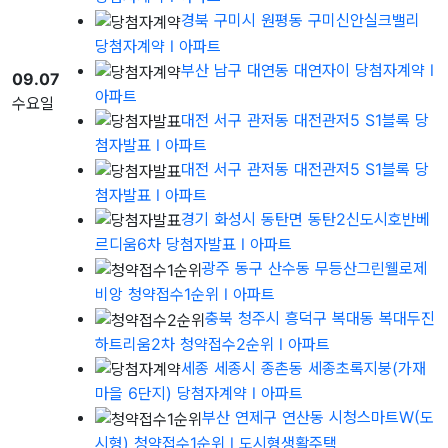
경북 구미시 원평동 구미신안실크밸리
당첨자계약
l 아파트
부산 남구 대연동 대연자이 당첨자계약
l
09.07
아파트
수요일
대전 서구 관저동 대전관저5 S1블록 당
첨자발표
l 아파트
대전 서구 관저동 대전관저5 S1블록 당
첨자발표
l 아파트
경기 화성시 동탄면 동탄2신도시호반베
르디움6차 당첨자발표
l 아파트
광주 동구 산수동 무등산그린웰로제
비앙 청약접수1순위
l 아파트
충북 청주시 흥덕구 복대동 복대두진
하트리움2차 청약접수2순위
l 아파트
세종 세종시 종촌동 세종초록지붕(가재
마을 6단지) 당첨자계약
l 아파트
부산 연제구 연산동 시청스마트W(도
시형) 청약접수1순위
l 도시형생활주택