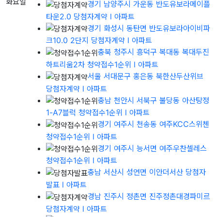
화요일
경기 남양주시 가운동 반도유보라메이플
타운2.0 당첨자계약
l 아파트
경기 화성시 동탄면 반도유보라아이비파
크10.0 2단지 당첨자계약
l 아파트
충북 청주시 흥덕구 복대동 복대두진
하트리움2차 청약접수1순위
l 아파트
서울 서대문구 홍은동 북한산두산위브
당첨자계약
l 아파트
충남 천안시 서북구 불당동 아산탕정
1-A7블럭 청약접수1순위
l 아파트
경기 여주시 천송동 여주KCC스위첸
청약접수1순위
l 아파트
경기 여주시 능서면 여주우찬셀레스
청약접수1순위
l 아파트
충남 서산시 성연면 이안더서산 당첨자
발표
l 아파트
경남 진주시 정촌면 진주정촌대경파미르
당첨자계약
l 아파트