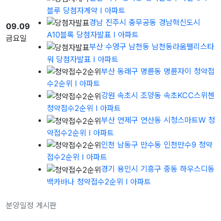
블루 당첨자계약
l 아파트
경남 진주시 충무공동 경남혁신도시
09.09
A10블록 당첨자발표
l 아파트
금요일
부산 수영구 남천동 남천동라움팰리스타
워 당첨자발표
l 아파트
부산 동래구 명륜동 명륜자이 청약접
수2순위
l 아파트
강원 속초시 조양동 속초KCC스위첸
청약접수2순위
l 아파트
부산 연제구 연산동 시청스마트W 청
약접수2순위
l 아파트
인천 남동구 만수동 인천만수9 청약
접수2순위
l 아파트
경기 용인시 기흥구 중동 하우스디동
백카바나 청약접수2순위
l 아파트
분양일정 게시판