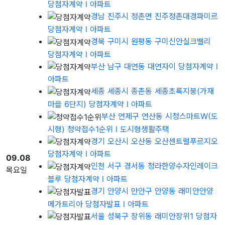
당첨자계약
l 아파트
경남 진주시 정촌면 진주정촌대경파미르
당첨자계약
l 아파트
경북 구미시 원평동 구미신안실크밸리
당첨자계약
l 아파트
부산 남구 대연동 대연자이 당첨자계약
l
아파트
세종 세종시 종촌동 세종초록지붕(가재
마을 6단지) 당첨자계약
l 아파트
부산 연제구 연산동 시청스마트W(도
시형) 청약접수1순위
l 도시형생활주택
경기 오산시 오산동 오산센트럴푸르지오
당첨자계약
l 아파트
09.08
인천 서구 경서동 청라한양수자인레이크
목요일
블루 당첨자계약
l 아파트
경기 안양시 만안구 안양동 래미안안양
메가트리아 당첨자발표
l 아파트
서울 성북구 장위동 래미안장위1 당첨자