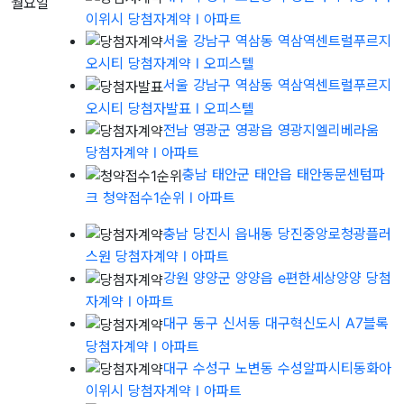
월요일
이위시 당첨자계약
l 아파트
서울 강남구 역삼동 역삼역센트럴푸르지
오시티 당첨자계약
l 오피스텔
서울 강남구 역삼동 역삼역센트럴푸르지
오시티 당첨자발표
l 오피스텔
전남 영광군 영광읍 영광지엘리베라움
당첨자계약
l 아파트
충남 태안군 태안읍 태안동문센텀파
크 청약접수1순위
l 아파트
충남 당진시 읍내동 당진중앙로청광플러
스원 당첨자계약
l 아파트
강원 양양군 양양읍 e편한세상양양 당첨
자계약
l 아파트
대구 동구 신서동 대구혁신도시 A7블록
당첨자계약
l 아파트
대구 수성구 노변동 수성알파시티동화아
이위시 당첨자계약
l 아파트