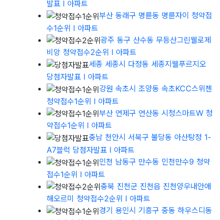
발표
l 아파트
부산 동래구 명륜동 명륜자이 청약접
수1순위
l 아파트
광주 동구 산수동 무등산그린웰로제
비앙 청약접수2순위
l 아파트
세종 세종시 다정동 세종지웰푸르지오
당첨자발표
l 아파트
강원 속초시 조양동 속초KCC스위첸
청약접수1순위
l 아파트
부산 연제구 연산동 시청스마트W 청
약접수1순위
l 아파트
충남 천안시 서북구 불당동 아산탕정 1-
A7블럭 당첨자발표
l 아파트
인천 남동구 만수동 인천만수9 청약
접수1순위
l 아파트
충북 진천군 진천읍 진천양우내안애
해오르미 청약접수2순위
l 아파트
경기 용인시 기흥구 중동 하우스디동