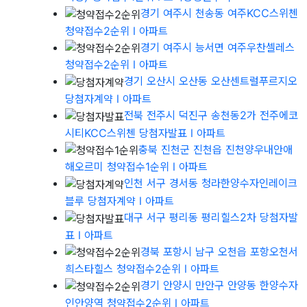
경기 여주시 천송동 여주KCC스위첸
청약접수2순위
l 아파트
경기 여주시 능서면 여주우찬셀레스
청약접수2순위
l 아파트
경기 오산시 오산동 오산센트럴푸르지오
당첨자계약
l 아파트
전북 전주시 덕진구 송천동2가 전주에코
시티KCC스위첸 당첨자발표
l 아파트
충북 진천군 진천읍 진천양우내안애
해오르미 청약접수1순위
l 아파트
인천 서구 경서동 청라한양수자인레이크
블루 당첨자계약
l 아파트
대구 서구 평리동 평리힐스2차 당첨자발
표
l 아파트
경북 포항시 남구 오천읍 포항오천서
희스타힐스 청약접수2순위
l 아파트
경기 안양시 만안구 안양동 한양수자
인안양역 청약접수2순위
l 아파트