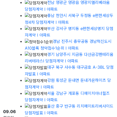
전남 영광군 영광읍 영광지엘리베라움
당첨자계약
l 아파트
충남 천안시 서북구 두정동 e편한세상두
정4차 당첨자계약
l 아파트
부산 강서구 명지동 e편한세상명지 당첨
자계약
l 아파트
경남 진주시 충무공동 경남혁신도시
A10블록 청약접수1순위
l 아파트
경기 남양주시 지금동 다산금강펜테리움
리버테라스I 당첨자계약
l 아파트
대구 북구 사수동 대구금호 A-3BL 당첨
자발표
l 아파트
강원 횡성군 둔내면 둔내가온하이츠 당
첨자계약
l 아파트
서울 강남구 개포동 디에이치아너힐즈
당첨자계약
l 아파트
울산 중구 반구동 리치메이트리버사이드
09.06
당첨자발표
l 아파트