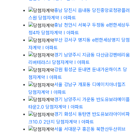
충남 당진시 읍내동 당진중앙로청광플러
스원 당첨자계약
l 아파트
충남 천안시 서북구 두정동 e편한세상두
정4차 당첨자계약
l 아파트
부산 강서구 명지동 e편한세상명지 당첨
자계약
l 아파트
경기 남양주시 지금동 다산금강펜테리움
리버테라스I 당첨자계약
l 아파트
강원 횡성군 둔내면 둔내가온하이츠 당
첨자계약
l 아파트
서울 강남구 개포동 디에이치아너힐즈
당첨자계약
l 아파트
경기 남양주시 가운동 반도유보라메이플
타운2.0 당첨자계약
l 아파트
경기 화성시 동탄면 반도유보라아이비파
크10.0 2단지 당첨자계약
l 아파트
서울 서대문구 홍은동 북한산두산위브