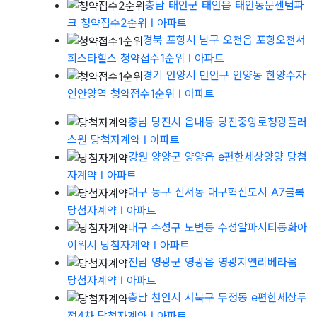
충남 태안군 태안읍 태안동문센텀파
크 청약접수2순위
l 아파트
경북 포항시 남구 오천읍 포항오천서
희스타힐스 청약접수1순위
l 아파트
경기 안양시 만안구 안양동 한양수자
인안양역 청약접수1순위
l 아파트
충남 당진시 읍내동 당진중앙로청광플러
스원 당첨자계약
l 아파트
강원 양양군 양양읍 e편한세상양양 당첨
자계약
l 아파트
대구 동구 신서동 대구혁신도시 A7블록
당첨자계약
l 아파트
대구 수성구 노변동 수성알파시티동화아
이위시 당첨자계약
l 아파트
전남 영광군 영광읍 영광지엘리베라움
당첨자계약
l 아파트
충남 천안시 서북구 두정동 e편한세상두
정4차 당첨자계약
l 아파트