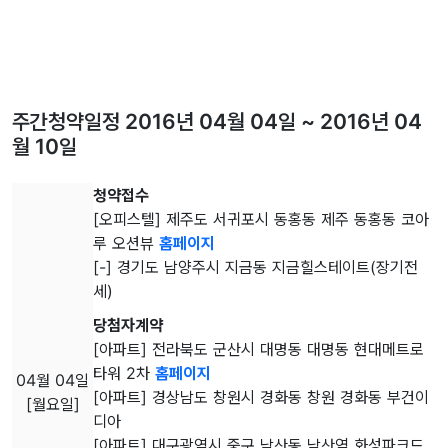
주간청약일정 2016년 04월 04일 ~ 2016년 04
월 10일
청약접수
[오피스텔] 제주도 서귀포시 동홍동 제주 동홍동 코아
루 오션뷰
홈페이지
[-] 경기도 남양주시 지금동 지금힐스테이트(장기전
세)
당첨자계약
[아파트] 전라북도 군산시 대명동 대명동 현대메트로
타워 2차
홈페이지
04월 04일
[아파트] 경상남도 창원시 경화동 창원 경화동 부건이
[월요일]
디아
[아파트] 대구광역시 중구 남산동 남산역 화성파크드