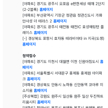
[아파트] 경기도 광주시 오포읍 e편한세상 태재 2단지
(2-2블록)
홈페이지
[아파트] 부산광역시 기장군 정관읍 정관신도시 가화
만사성 더 테라스 2
홈페이지
[아파트] 경기도 광주시 태전동 태전IC 효성해링턴 플
레이스
홈페이지
[-] 경상북도 포항시 효자동 테라비아타 in 지곡(도생)
홈페이지
청약접수
[아파트] 경기도 이천시 대월면 이천 신원아침도시
홈
페이지
[아파트] 서울특별시 서대문구 홍제동 홍제원 아이파
크
홈페이지
[아파트] 경상북도 안동시 노하동 신안동역 코아루 미
소지움
홈페이지
[주상복합] 강원도 원주시 일산동 원주 일산 두진하트
리움시티
홈페이지
[아파트] 전라남도 목포시 용해동 목포시 용해동 센트