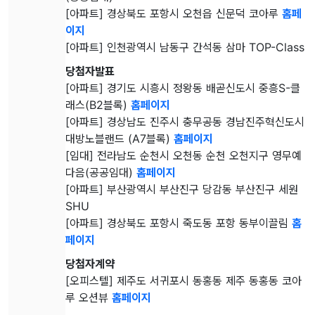
[아파트] 경상북도 포항시 오천읍 신문덕 코아루
홈페
이지
[아파트] 인천광역시 남동구 간석동 삼마 TOP-Class
당첨자발표
[아파트] 경기도 시흥시 정왕동 배곧신도시 중흥S-클
래스(B2블록)
홈페이지
[아파트] 경상남도 진주시 충무공동 경남진주혁신도시
대방노블랜드 (A7블록)
홈페이지
[임대] 전라남도 순천시 오천동 순천 오천지구 영무예
다음(공공임대)
홈페이지
[아파트] 부산광역시 부산진구 당감동 부산진구 세원
SHU
[아파트] 경상북도 포항시 죽도동 포항 동부이끌림
홈
페이지
당첨자계약
[오피스텔] 제주도 서귀포시 동홍동 제주 동홍동 코아
루 오션뷰
홈페이지